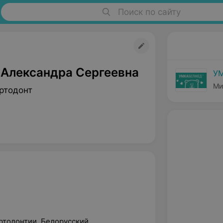
Поиск по сайту
 Александра Сергеевна
У
Ми
ртодонт
ортодонтии, Белорусский