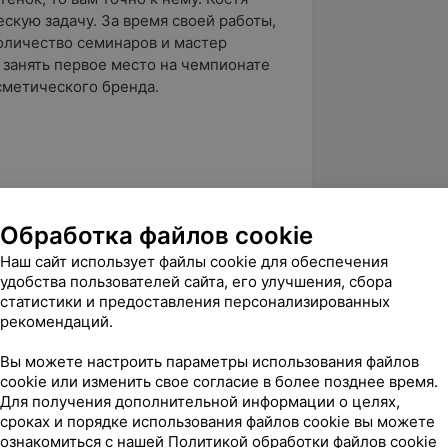
кую задачу. За время своей работы,
оличество семинаров и мастер
 занять первое место на чемпионате
сметического бренда.
 искусства» (Академия стиля, 2016г.);
Обработка файлов cookie
аз Street Style» (Роза ветров,
Наш сайт использует файлы cookie для обеспечения
удобства пользователей сайта, его улучшения, сбора
статистики и предоставления персонализированных
рекомендаций.
ая стрижка с двумя пожеланиями»
Вы можете настроить параметры использования файлов
cookie или изменить свое согласие в более позднее время.
й образ Streetstyle» (Минский
Для получения дополнительной информации о целях,
сроках и порядке использования файлов cookie вы можете
 Diciotto);
ознакомиться с нашей
Политикой обработки файлов cookie