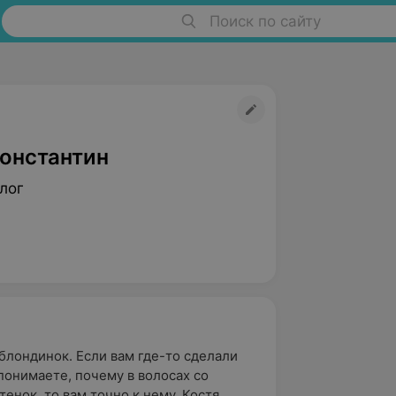
Поиск по сайту
Константин
лог
блондинок. Если вам где-то сделали
понимаете, почему в волосах со
нок, то вам точно к нему. Костя