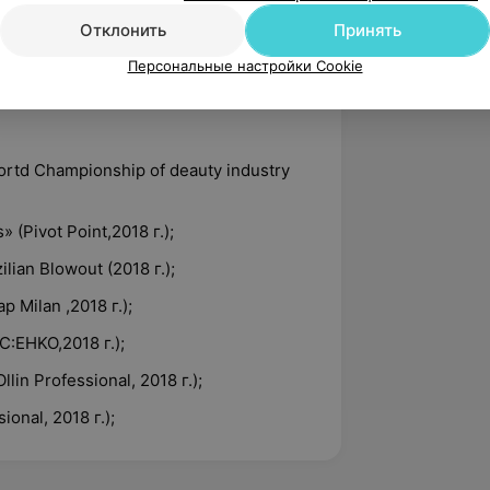
ы» (Alfaparf Milano,2017);
Отклонить
Принять
ние с осветляющими продуктами с
Персональные настройки Cookie
 b3»;
rtd Championship of deauty industry
(Pivot Point,2018 г.);
ian Blowout (2018 г.);
Milan ,2018 г.);
C:EHKO,2018 г.);
n Professional, 2018 г.);
onal, 2018 г.);