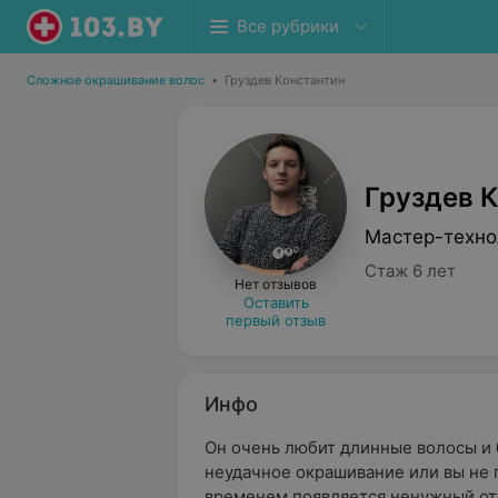
Все рубрики
Сложное окрашивание волос
•
Груздев Константин
Груздев 
Мастер-техно
Стаж 6 лет
Нет отзывов
Оставить
первый отзыв
Инфо
Он очень любит длинные волосы и 
неудачное окрашивание или вы не 
временем появляется ненужный отте