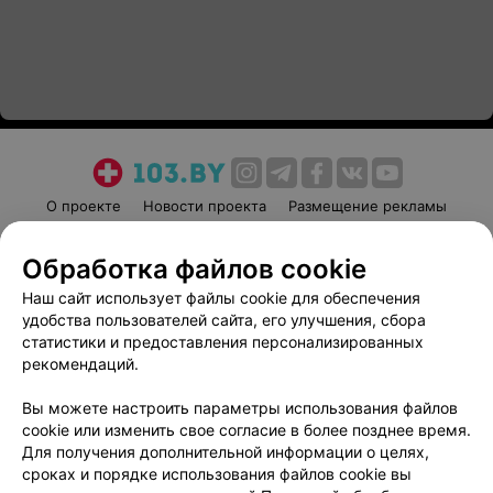
О проекте
Новости проекта
Размещение рекламы
Медицинский маркетинг
Публичный договор
Обработка файлов cookie
Пользовательское соглашение
Способы оплаты
Наш сайт использует файлы cookie для обеспечения
Вакансии
Партнеры
удобства пользователей сайта, его улучшения, сбора
Написать руководителю 103.by
статистики и предоставления персонализированных
Написать в поддержку
рекомендаций.
Персональные настройки cookie
Вы можете настроить параметры использования файлов
Обработка персональных данных
cookie или изменить свое согласие в более позднее время.
Для получения дополнительной информации о целях,
сроках и порядке использования файлов cookie вы