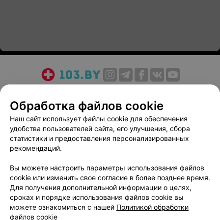
О проекте
Новости проекта
Размещение рекламы
Обработка файлов cookie
Медицинский маркетинг
Публичный договор
Пользовательское соглашение
Способы оплаты
Наш сайт использует файлы cookie для обеспечения
удобства пользователей сайта, его улучшения, сбора
Вакансии
Партнеры
статистики и предоставления персонализированных
Написать руководителю 103.by
рекомендаций.
Написать в поддержку
Вы можете настроить параметры использования файлов
Персональные настройки cookie
cookie или изменить свое согласие в более позднее время.
Обработка персональных данных
Для получения дополнительной информации о целях,
сроках и порядке использования файлов cookie вы
можете ознакомиться с нашей
Политикой обработки
файлов cookie