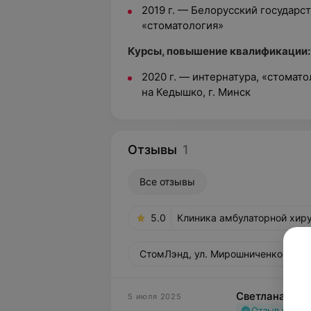
2019 г. — Белорусский государс
«стоматология»
Курсы, повышение квалификации:
2020 г. — интернатура, «стомато
на Кедышко, г. Минск
Отзывы
1
Все отзывы
5.0
Клиника амбулаторной хиру
СтомЛэнд, ул. Мирошниченко, 55/2
Светлана
5 июля 2025
Отзыв подт