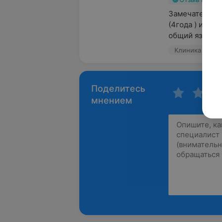
Замечательный
(4года ) и под
общий язык.  У
Поделитесь
мнением