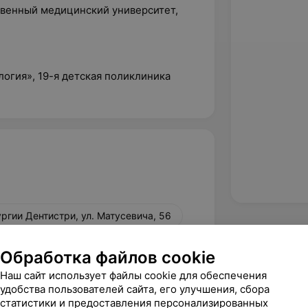
твенный медицинский университет,
логия», 19-я детская поликлиника
ргии Дентистри, ул. Матусевича, 56
Обработка файлов cookie
Наш сайт использует файлы cookie для обеспечения
удобства пользователей сайта, его улучшения, сбора
статистики и предоставления персонализированных
вержден
Рекомендую