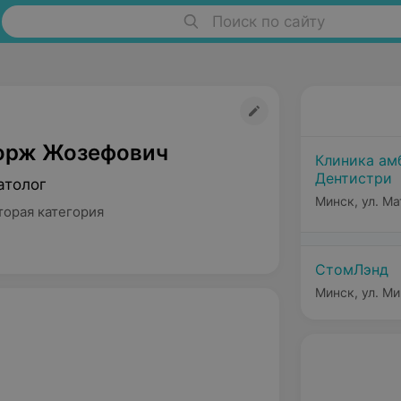
Поиск по сайту
орж Жозефович
Клиника ам
Дентистри
атолог
Минск, ул. Ма
торая категория
СтомЛэнд
Минск, ул. М