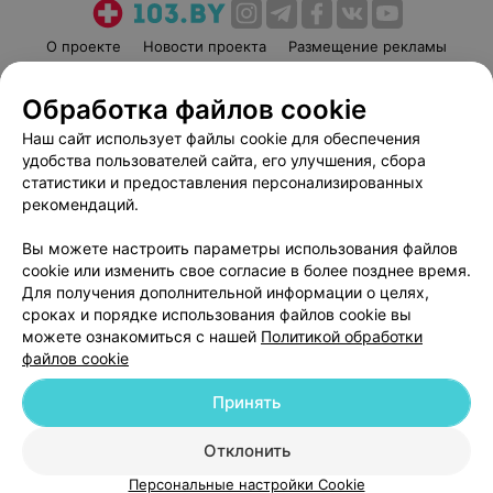
О проекте
Новости проекта
Размещение рекламы
Медицинский маркетинг
Публичный договор
Обработка файлов cookie
Пользовательское соглашение
Способы оплаты
Наш сайт использует файлы cookie для обеспечения
Вакансии
Партнеры
удобства пользователей сайта, его улучшения, сбора
Написать руководителю 103.by
статистики и предоставления персонализированных
Написать в поддержку
рекомендаций.
Персональные настройки cookie
Вы можете настроить параметры использования файлов
Обработка персональных данных
cookie или изменить свое согласие в более позднее время.
Для получения дополнительной информации о целях,
сроках и порядке использования файлов cookie вы
можете ознакомиться с нашей
Политикой обработки
файлов cookie
Принять
© 2026 ООО «Артокс Лаб», УНП 191700409
| 220012, Республика Беларусь,
г. Минск, улица Толбухина, 2, пом. 16 | help@103.by
Отклонить
Служба поддержки
+375 291212755
Персональные настройки Cookie