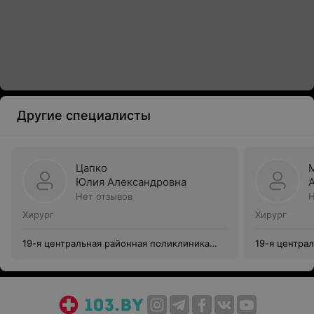
Другие специалисты
Цапко
Юлия Александровна
Нет отзывов
Н
Хирург
Хирург
19-я центральная районная поликлиника
19-я центра
Первомайского района г. Минска
Первомайско