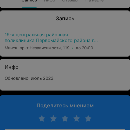
Запись
19-я центральная районная
поликлиника Первомайского района г.
Минска
Минск, пр-т Независимости, 119
до 20:00
Инфо
Обновлено: июль 2023
Поделитесь мнением