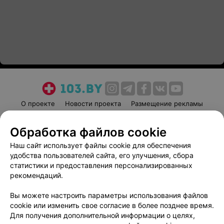
О проекте
Новости проекта
Размещение рекламы
Медицинский маркетинг
Публичный договор
Обработка файлов cookie
Пользовательское соглашение
Способы оплаты
Наш сайт использует файлы cookie для обеспечения
Вакансии
Партнеры
удобства пользователей сайта, его улучшения, сбора
Написать руководителю 103.by
статистики и предоставления персонализированных
Написать в поддержку
рекомендаций.
Персональные настройки cookie
Вы можете настроить параметры использования файлов
Обработка персональных данных
cookie или изменить свое согласие в более позднее время.
Для получения дополнительной информации о целях,