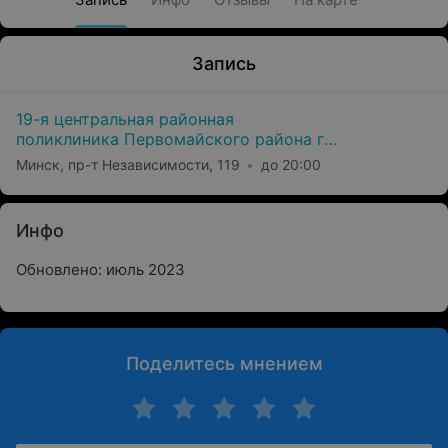
Запись
19-я центральная районная
поликлиника Первомайского района г.
Минска
Минск, пр-т Независимости, 119
до 20:00
Инфо
Обновлено: июль 2023
Поделитесь мнением