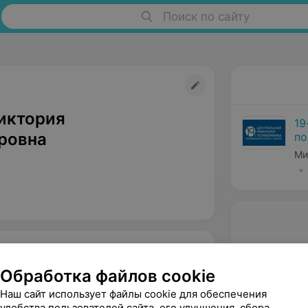
Поиск по сайту
иктория
19
ровна
по
ра
Ми
Обработка файлов cookie
Наш сайт использует файлы cookie для обеспечения
удобства пользователей сайта, его улучшения, сбора