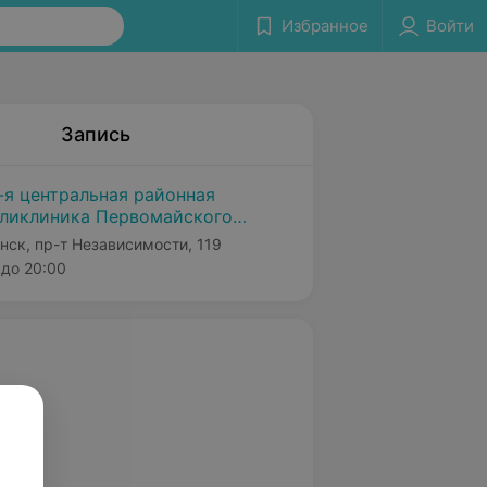
Избранное
Войти
Запись
-я центральная районная
ликлиника Первомайского
йона г. Минска
нск, пр-т Независимости, 119
до 20:00