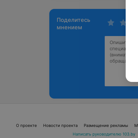
Поделитесь
мнением
О проекте
Новости проекта
Размещение рекламы
М
Написать руководителю 103.by