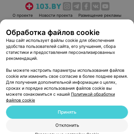
О проекте
Новости проекта
Размещение рекламы
Медицинский маркетинг
Публичный договор
Обработка файлов cookie
Пользовательское соглашение
Способы оплаты
Наш сайт использует файлы cookie для обеспечения
Вакансии
Партнеры
удобства пользователей сайта, его улучшения, сбора
Написать руководителю 103.by
статистики и предоставления персонализированных
Написать в поддержку
рекомендаций.
Персональные настройки cookie
Вы можете настроить параметры использования файлов
Обработка персональных данных
cookie или изменить свое согласие в более позднее время.
Для получения дополнительной информации о целях,
сроках и порядке использования файлов cookie вы
можете ознакомиться с нашей
Политикой обработки
файлов cookie
Принять
© 2026 ООО «Артокс Лаб», УНП 191700409
| 220012, Республика Беларусь,
г. Минск, улица Толбухина, 2, пом. 16 | help@103.by
Отклонить
Служба поддержки
+375 291212755