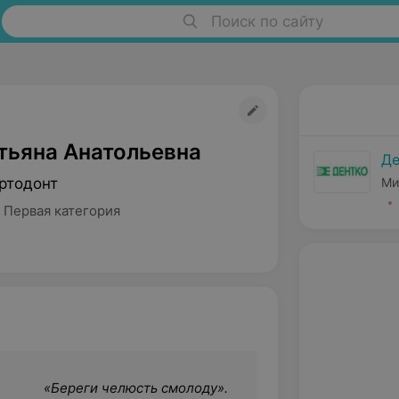
Поиск по сайту
тьяна Анатольевна
Де
ртодонт
Ми
 Первая категория
«
Береги челюсть смолоду
».