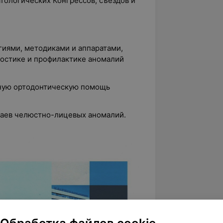
ологических Конгрессов, съездов и
иями, методиками и аппаратами,
остике и профилактике аномалий
ную ортодонтическую помощь
чаев челюстно-лицевых аномалий.