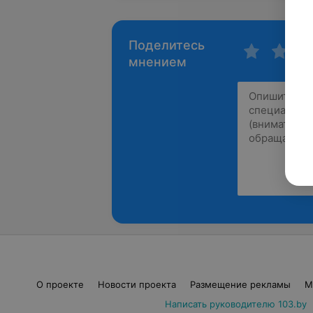
Поделитесь
мнением
О проекте
Новости проекта
Размещение рекламы
М
Написать руководителю 103.by