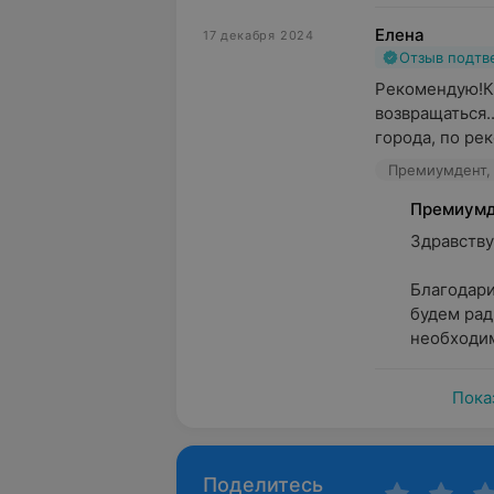
Елена
17 декабря 2024
Отзыв подт
Рекомендую!Кл
возвращаться..
города, по рек
Премиумдент, у
Премиумд
Здравствуйт
Благодари
будем рад
необходимо
Пока
Поделитесь