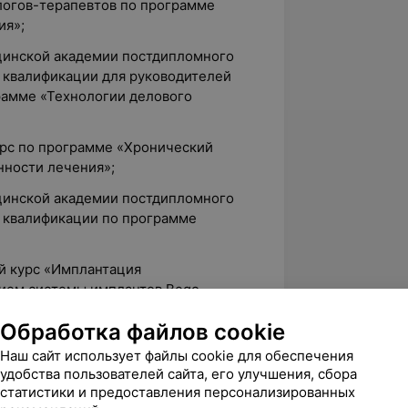
логов-терапевтов по программе
ия»;
ицинской академии постдипломного
 квалификации для руководителей
рамме «Технологии делового
урс по программе «Хронический
нности лечения»;
ицинской академии постдипломного
 квалификации по программе
ий курс «Имплантация
нием системы имплантов Bego
Обработка файлов cookie
ицинской академии постдипломного
Наш сайт использует файлы cookie для обеспечения
 квалификации по программе
удобства пользователей сайта, его улучшения, сбора
ологии»;
статистики и предоставления персонализированных