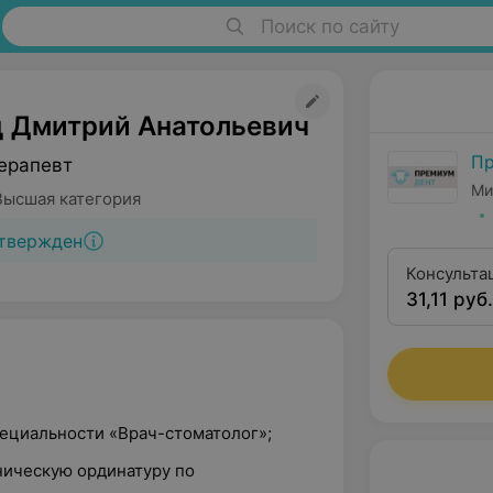
Поиск по сайту
 Дмитрий Анатольевич
Пр
ерапевт
Ми
Высшая категория
твержден
Консульта
31,11 руб.
анализом 
пециальности «Врач-стоматолог»;
иническую ординатуру по