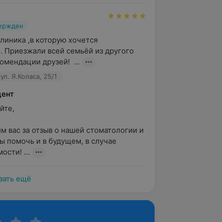
вержден
иника ,в которую хочется 
. Приезжали всей семьёй из другого 
омендации друзей!  ...
л. Я.Коласа, 25/1
ент
е, 

м вас за отзыв о нашей стоматологии и 
ы помочь и в будущем, в случае 
сти! ...
зать ещё