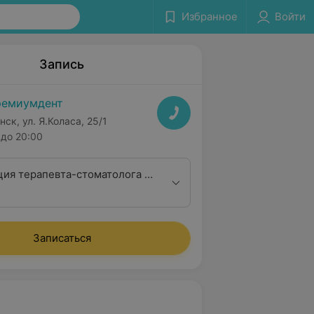
Избранное
Войти
Запись
емиумдент
нск, ул. Я.Коласа, 25/1
до 20:00
ция терапевта-стоматолога с
дентального снимка
Записаться