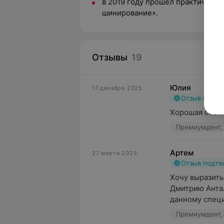
в 2019 году прошёл практически
шинирование».
Отзывы
19
Юлия
17 декабря 2025
Отзыв подт
Хорошая стом
Премиумдент, у
Артем
27 марта 2025
Отзыв подт
Хочу выразить
Дмитрию Антал
данному специа
Премиумдент, у