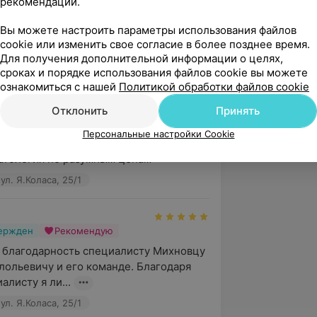
рекомендаций.
й курс «Фиксация зубов,
Вы можете настроить параметры использования файлов
cookie или изменить свое согласие в более позднее время.
Для получения дополнительной информации о целях,
сроках и порядке использования файлов cookie вы можете
4.9
Премиумдент, ул. Я.Коласа, 25/1
ознакомиться с нашей
Политикой обработки файлов cookie
Отклонить
Принять
Персональные настройки Cookie
вержден
атология по разумным ценам
л. Я.Коласа, 25/1
вержден
Рекомендую
 благодарность специалисту Михновцу 
ольевичу и его команде. Благодаря 
листу я ли...
л. Я.Коласа, 25/1