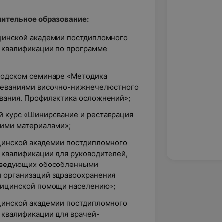
ительное образование:
ицинской академии постдипломного
 квалификации по программе
ородском семинаре «Методика
олеваниями височно-нижнечелюстного
ования. Профилактика осложнений»;
ий курс «Шинирование и реставрация
ими материалами»;
ицинской академии постдипломного
квалификации для руководителей,
заведующих обособленными
 организаций здравоохранения
дицинской помощи населению»;
ицинской академии постдипломного
квалификации для врачей-