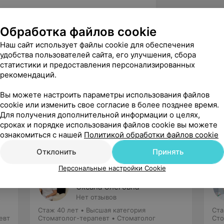
стоматологический факультет
Обработка файлов cookie
 медицинского университета
Наш сайт использует файлы cookie для обеспечения
е в клинической ординатуре на
удобства пользователей сайта, его улучшения, сбора
ГМУ
статистики и предоставления персонализированных
рекомендаций.
общей стоматологии
 аспирантуре в форме соискательства
Вы можете настроить параметры использования файлов
cookie или изменить свое согласие в более позднее время.
Для получения дополнительной информации о целях,
сроках и порядке использования файлов cookie вы можете
ознакомиться с нашей
Политикой обработки файлов cookie
Отклонить
Принять
Персональные настройки Cookie
Сидоренко
Оксана Олеговна
Нет отзывов
Стаж 40 лет
•
Высшая категория
Ста
евт
Стоматолог-терапевт • Стоматолог
Сто