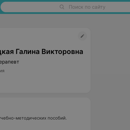
Поиск по сайту
кая Галина Викторовна
ерапевт
ия
 учебно-методических пособий.