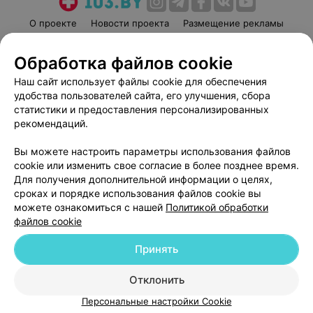
О проекте
Новости проекта
Размещение рекламы
Медицинский маркетинг
Публичный договор
Обработка файлов cookie
Пользовательское соглашение
Способы оплаты
Наш сайт использует файлы cookie для обеспечения
Вакансии
Партнеры
удобства пользователей сайта, его улучшения, сбора
Написать руководителю 103.by
статистики и предоставления персонализированных
Написать в поддержку
рекомендаций.
Персональные настройки cookie
Вы можете настроить параметры использования файлов
Обработка персональных данных
cookie или изменить свое согласие в более позднее время.
Для получения дополнительной информации о целях,
сроках и порядке использования файлов cookie вы
можете ознакомиться с нашей
Политикой обработки
файлов cookie
Принять
© 2026 ООО «Артокс Лаб», УНП 191700409
| 220012, Республика Беларусь,
г. Минск, улица Толбухина, 2, пом. 16 | help@103.by
Отклонить
Служба поддержки
+375 291212755
Персональные настройки Cookie