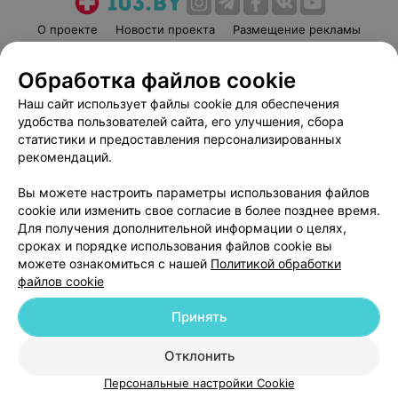
О проекте
Новости проекта
Размещение рекламы
Медицинский маркетинг
Публичный договор
Обработка файлов cookie
Пользовательское соглашение
Способы оплаты
Наш сайт использует файлы cookie для обеспечения
Вакансии
Партнеры
удобства пользователей сайта, его улучшения, сбора
Написать руководителю 103.by
статистики и предоставления персонализированных
Написать в поддержку
рекомендаций.
Персональные настройки cookie
Вы можете настроить параметры использования файлов
Обработка персональных данных
cookie или изменить свое согласие в более позднее время.
Для получения дополнительной информации о целях,
сроках и порядке использования файлов cookie вы
можете ознакомиться с нашей
Политикой обработки
файлов cookie
Принять
© 2026 ООО «Артокс Лаб», УНП 191700409
| 220012, Республика Беларусь,
г. Минск, улица Толбухина, 2, пом. 16 | help@103.by
Отклонить
Служба поддержки
+375 291212755
Персональные настройки Cookie