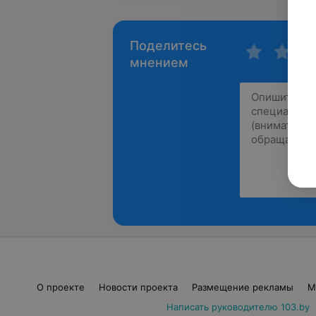
Поделитесь
мнением
О проекте
Новости проекта
Размещение рекламы
М
Написать руководителю 103.by