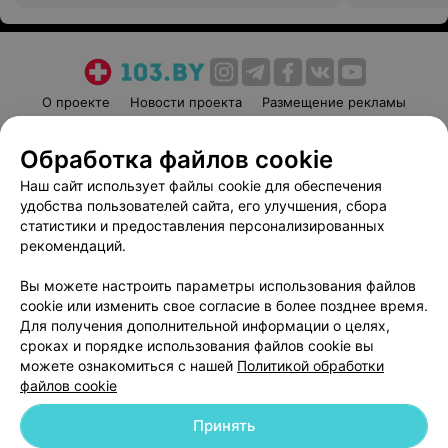
О проекте
Новости проекта
Размещение рекламы
Медицинский маркетинг
Публичный договор
Обработка файлов cookie
Пользовательское соглашение
Способы оплаты
Наш сайт использует файлы cookie для обеспечения
Вакансии
Партнеры
удобства пользователей сайта, его улучшения, сбора
Написать руководителю 103.by
статистики и предоставления персонализированных
Написать в поддержку
рекомендаций.
Персональные настройки cookie
Вы можете настроить параметры использования файлов
Обработка персональных данных
cookie или изменить свое согласие в более позднее время.
Для получения дополнительной информации о целях,
сроках и порядке использования файлов cookie вы
можете ознакомиться с нашей
Политикой обработки
файлов cookie
Принять
© 2026 ООО «Артокс Лаб», УНП 191700409
| 220012, Республика Беларусь,