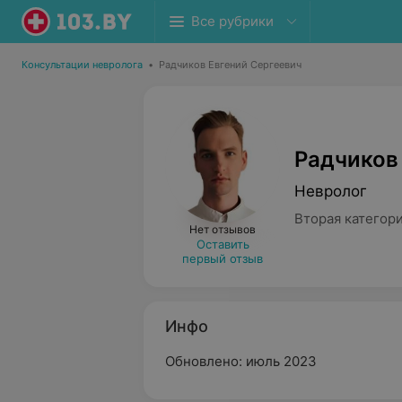
Все рубрики
Консультации невролога
•
Радчиков Евгений Сергеевич
Радчиков
Невролог
Вторая категор
Нет отзывов
Оставить
первый отзыв
Инфо
Обновлено: июль 2023