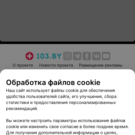
О проекте
Новости проекта
Размещение рекламы
Медицинский маркетинг
Публичный договор
Обработка файлов cookie
Пользовательское соглашение
Способы оплаты
Наш сайт использует файлы cookie для обеспечения
Вакансии
Партнеры
удобства пользователей сайта, его улучшения, сбора
Написать руководителю 103.by
статистики и предоставления персонализированных
Написать в поддержку
рекомендаций.
Персональные настройки cookie
Вы можете настроить параметры использования файлов
Обработка персональных данных
cookie или изменить свое согласие в более позднее время.
Для получения дополнительной информации о целях,