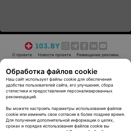
О проекте
Новости проекта
Размещение рекламы
Медицинский маркетинг
Публичный договор
Обработка файлов cookie
Пользовательское соглашение
Способы оплаты
Наш сайт использует файлы cookie для обеспечения
Вакансии
Партнеры
удобства пользователей сайта, его улучшения, сбора
Написать руководителю 103.by
статистики и предоставления персонализированных
Написать в поддержку
рекомендаций.
Персональные настройки cookie
Вы можете настроить параметры использования файлов
Обработка персональных данных
cookie или изменить свое согласие в более позднее время.
Для получения дополнительной информации о целях,
сроках и порядке использования файлов cookie вы