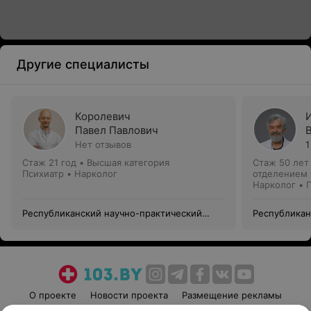
Другие специалисты
Королевич
Павел Павлович
Нет отзывов
1
Стаж 21 год
•
Высшая категория
Стаж 50 лет
Психиатр • Нарколог
отделением
Нарколог • 
Республиканский научно-практический
Республикан
центр психического здоровья
центр психи
О проекте
Новости проекта
Размещение рекламы