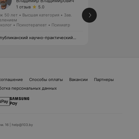
Владимир Владимирович
Викто
1 отзыв
5.0
Нет от
ж 50 лет
•
Высшая категория
•
Зав.
Стаж 9 лет
елением
Психотерапевт
колог • Психотерапевт • Психиатр
публиканский научно-практический
Республиканский 
тр психического здоровья
центр психическог
соглашение
Способы оплаты
Вакансии
Партнеры
ботка персональных данных
ом. 16 | help@103.by