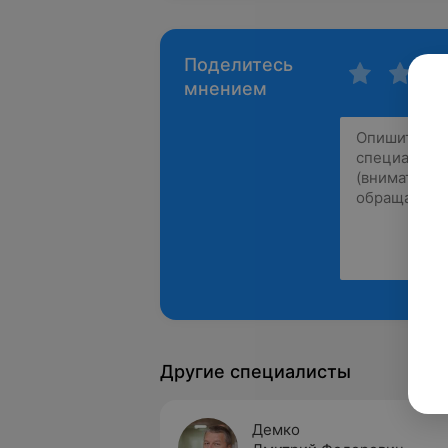
Поделитесь
мнением
Другие специалисты
Демко