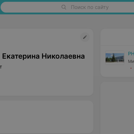
Поиск по сайту
РН
 Екатерина Николаевна
Ми
т