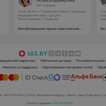
Оксана Владимировна
Нет отзывов
Стаж 26 лет
•
Первая категория
•
Кандидат
Ста
медицинских наук • Доцент
отд
Психотерапевт • Психолог
Нар
Республиканский научно-практический
Рес
центр психического здоровья
цен
едицинский маркетинг
Публичный договор
Пользовательское 
Написать в поддержку
Персональные настройки cookie
Обра
б», УНП 191700409
| 220012, Республика Беларусь, г. Минск, улица Толбухина, 2, п
Служба поддержки
+375 291212755