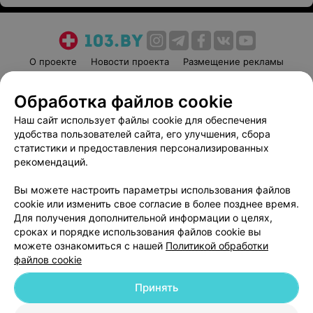
О проекте
Новости проекта
Размещение рекламы
Медицинский маркетинг
Публичный договор
Обработка файлов cookie
Пользовательское соглашение
Способы оплаты
Наш сайт использует файлы cookie для обеспечения
Вакансии
Партнеры
удобства пользователей сайта, его улучшения, сбора
Написать руководителю 103.by
статистики и предоставления персонализированных
Написать в поддержку
рекомендаций.
Персональные настройки cookie
Вы можете настроить параметры использования файлов
Обработка персональных данных
cookie или изменить свое согласие в более позднее время.
Для получения дополнительной информации о целях,
сроках и порядке использования файлов cookie вы
можете ознакомиться с нашей
Политикой обработки
файлов cookie
Принять
© 2026 ООО «Артокс Лаб», УНП 191700409
| 220012, Республика Беларусь,
г. Минск, улица Толбухина, 2, пом. 16 | help@103.by