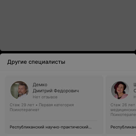
Другие специалисты
Демко
Дмитрий Федорович
Нет отзывов
Н
Стаж 29 лет
•
Первая категория
Стаж 26 лет
Психотерапевт
медицинских
Психотерапе
Республиканский научно-практический
Республикан
центр психического здоровья
центр психи