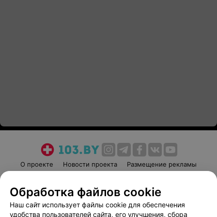
О проекте
Новости проекта
Размещение рекламы
Медицинский маркетинг
Публичный договор
Обработка файлов cookie
Пользовательское соглашение
Способы оплаты
Наш сайт использует файлы cookie для обеспечения
Вакансии
Партнеры
удобства пользователей сайта, его улучшения, сбора