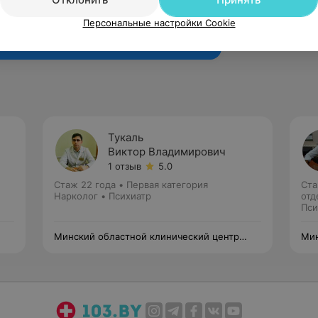
Рекомендую
Персональные настройки Cookie
Тукаль
Виктор Владимирович
1 отзыв
5.0
Стаж 22 года
•
Первая категория
Ста
Нарколог • Психиатр
отд
Пси
Минский областной клинический центр
Мин
«Психиатрия-наркология»
«Пс