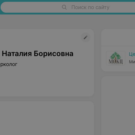
Поиск по сайту
 Наталия Борисовна
Це
Ми
арколог