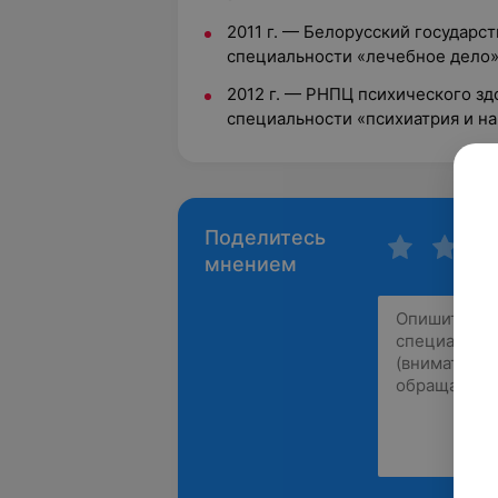
2011 г.
—
Белорусский государс
специальности «лечебное дело
2012 г.
—
РНПЦ психического здо
специальности «психиатрия и н
Поделитесь
мнением