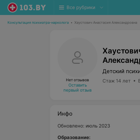
Все рубрики
Консультация психиатра-нарколога
•
Хаустович Анастасия Александровна
Хаустови
Александ
Детский псих
Нет отзывов
Стаж 14 лет • 
Оставить
первый отзыв
Инфо
Обновлено: июль 2023
Образование: