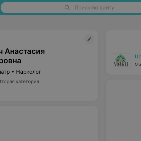
Поиск по сайту
ч Анастасия
Це
ровна
Ми
иатр • Нарколог
Вторая категория