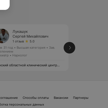
Лукашук
Суход
Сергей Михайлович
Татья
1 отзыв
5.0
1 отзыв
ж 31 год
•
Высшая категория
•
Зав.
Стаж 20 лет
•
Вто
елением
отделением
хиатр • Нарколог
Психиатр • Наркол
ский областной клинический центр
Минский областно
ихиатрия-наркология»
«Психиатрия-нарк
соглашение
Способы оплаты
Вакансии
Партнеры
ботка персональных данных