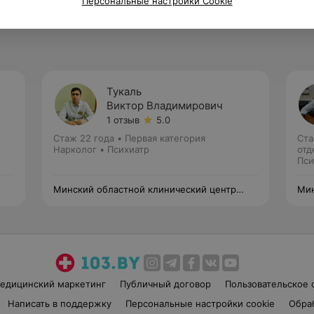
Персональные настройки Cookie
Тукаль
Виктор Владимирович
1 отзыв
5.0
Стаж 22 года
•
Первая категория
Ста
Нарколог • Психиатр
отд
Пси
Минский областной клинический центр
Мин
«Психиатрия-наркология»
«Пс
едицинский маркетинг
Публичный договор
Пользовательское 
Написать в поддержку
Персональные настройки cookie
Обра