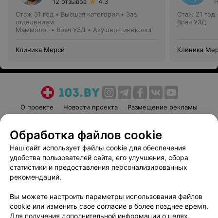
12 отзывов
4.3
Н
Стаж 31 год
•
Высшая категория
•
Зав.
Стаж 21 год
отделением
Врач УЗД
Маммолог • Врач УЗД • Акушер-гинеколог
Клиника Мерси
Клиника Ме
О проекте
Новости проекта
Размещение рекламы
Медицинский маркетинг
Публичный договор
Обработка файлов cookie
Пользовательское соглашение
Способы оплаты
Наш сайт использует файлы cookie для обеспечения
Вакансии
Партнеры
удобства пользователей сайта, его улучшения, сбора
Написать руководителю 103.by
статистики и предоставления персонализированных
Написать в поддержку
рекомендаций.
Персональные настройки cookie
Вы можете настроить параметры использования файлов
Обработка персональных данных
cookie или изменить свое согласие в более позднее время.
Для получения дополнительной информации о целях,