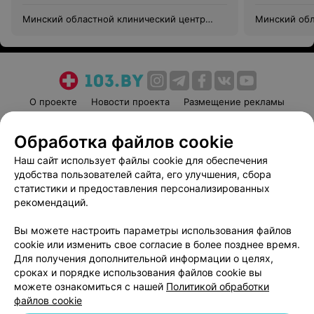
Минский областной клинический центр
Минский обл
«Психиатрия-наркология»
«Психиатрия
О проекте
Новости проекта
Размещение рекламы
Медицинский маркетинг
Публичный договор
Обработка файлов cookie
Пользовательское соглашение
Способы оплаты
Наш сайт использует файлы cookie для обеспечения
Вакансии
Партнеры
удобства пользователей сайта, его улучшения, сбора
Написать руководителю 103.by
статистики и предоставления персонализированных
Написать в поддержку
рекомендаций.
Персональные настройки cookie
Вы можете настроить параметры использования файлов
Обработка персональных данных
cookie или изменить свое согласие в более позднее время.
Для получения дополнительной информации о целях,
сроках и порядке использования файлов cookie вы
можете ознакомиться с нашей
Политикой обработки
файлов cookie