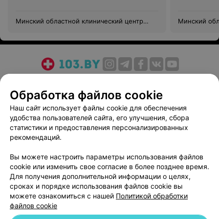
Минский областной клинический центр
Минский обл
«Психиатрия-наркология»
«Психиатрия
О проекте
Новости проекта
Размещение рекламы
Обработка файлов cookie
Медицинский маркетинг
Публичный договор
Пользовательское соглашение
Способы оплаты
Наш сайт использует файлы cookie для обеспечения
удобства пользователей сайта, его улучшения, сбора
Вакансии
Партнеры
статистики и предоставления персонализированных
Написать руководителю 103.by
рекомендаций.
Написать в поддержку
Вы можете настроить параметры использования файлов
Персональные настройки cookie
cookie или изменить свое согласие в более позднее время.
Обработка персональных данных
Для получения дополнительной информации о целях,
сроках и порядке использования файлов cookie вы
можете ознакомиться с нашей
Политикой обработки
файлов cookie