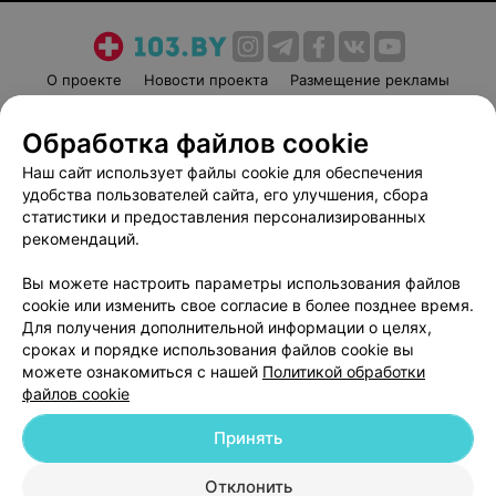
О проекте
Новости проекта
Размещение рекламы
Медицинский маркетинг
Публичный договор
Обработка файлов cookie
Пользовательское соглашение
Способы оплаты
Наш сайт использует файлы cookie для обеспечения
Вакансии
Партнеры
удобства пользователей сайта, его улучшения, сбора
Написать руководителю 103.by
статистики и предоставления персонализированных
Написать в поддержку
рекомендаций.
Персональные настройки cookie
Вы можете настроить параметры использования файлов
Обработка персональных данных
cookie или изменить свое согласие в более позднее время.
Для получения дополнительной информации о целях,
сроках и порядке использования файлов cookie вы
можете ознакомиться с нашей
Политикой обработки
файлов cookie
Принять
© 2026 ООО «Артокс Лаб», УНП 191700409
| 220012, Республика Беларусь,
г. Минск, улица Толбухина, 2, пом. 16 | help@103.by
Отклонить