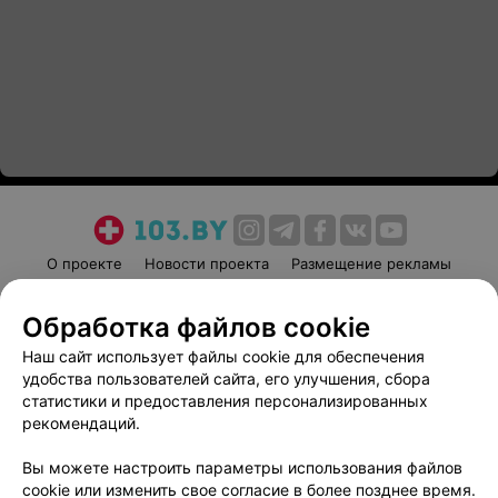
О проекте
Новости проекта
Размещение рекламы
Медицинский маркетинг
Публичный договор
Обработка файлов cookie
Пользовательское соглашение
Способы оплаты
Наш сайт использует файлы cookie для обеспечения
Вакансии
Партнеры
удобства пользователей сайта, его улучшения, сбора
Написать руководителю 103.by
статистики и предоставления персонализированных
Написать в поддержку
рекомендаций.
Персональные настройки cookie
Вы можете настроить параметры использования файлов
Обработка персональных данных
cookie или изменить свое согласие в более позднее время.