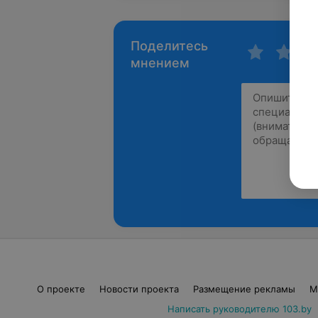
Поделитесь
мнением
О проекте
Новости проекта
Размещение рекламы
М
Написать руководителю 103.by