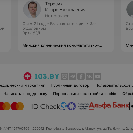
Тарасик
Игорь Николаевич
Нет отзывов
Стаж 21 год
•
Высшая категория
•
Зав.
Ста
ной
отделением
Вра
Врач УЗД
Минский клинический консультативно-
Мин
диагностический центр
диа
едицинский маркетинг
Публичный договор
Пользовательское 
Написать в поддержку
Персональные настройки cookie
Обра
б», УНП 191700409
| 220012, Республика Беларусь, г. Минск, улица Толбухина, 2, п