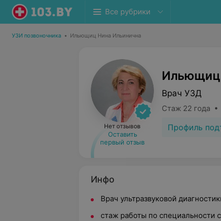
Все рубрики
УЗИ позвоночника
•
Ильющиц Нина Ильинична
Ильющиц 
Врач УЗД
Стаж 22 года •
Профиль под
Нет отзывов
Оставить
первый отзыв
Инфо
Врач ультразвуковой диагности
стаж работы по специальности 