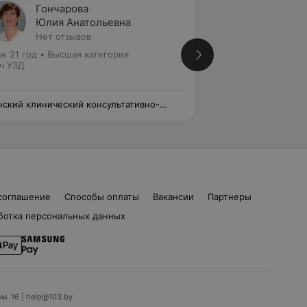
Гончарова
Полов
Юлия Анатольевна
Татья
Нет отзывов
10 отз
ж 21 год
•
Высшая категория
Стаж 22 года
•
Пер
ч УЗД
Врач УЗД
ский клинический консультативно-
Минский клиничес
гностический центр
диагностический 
соглашение
Способы оплаты
Вакансии
Партнеры
ботка персональных данных
ом. 16 | help@103.by