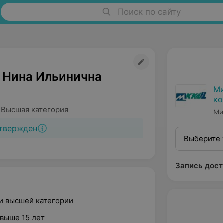
Поиск по сайту
Нина Ильинична
Ми
ко
ди
 Высшая категория
Ми
твержден
Выберите 
Запись дост
ки высшей категории
свыше 15 лет