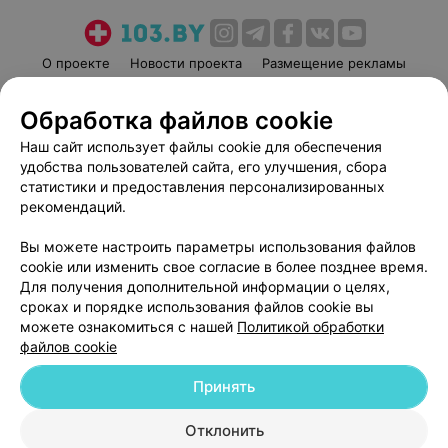
О проекте
Новости проекта
Размещение рекламы
Медицинский маркетинг
Публичный договор
Обработка файлов cookie
Пользовательское соглашение
Способы оплаты
Наш сайт использует файлы cookie для обеспечения
Вакансии
Партнеры
удобства пользователей сайта, его улучшения, сбора
Написать руководителю 103.by
статистики и предоставления персонализированных
Написать в поддержку
рекомендаций.
Персональные настройки cookie
Вы можете настроить параметры использования файлов
Обработка персональных данных
cookie или изменить свое согласие в более позднее время.
Для получения дополнительной информации о целях,
сроках и порядке использования файлов cookie вы
можете ознакомиться с нашей
Политикой обработки
файлов cookie
Принять
© 2026 ООО «Артокс Лаб», УНП 191700409
| 220012, Республика Беларусь,
г. Минск, улица Толбухина, 2, пом. 16 | help@103.by
Отклонить