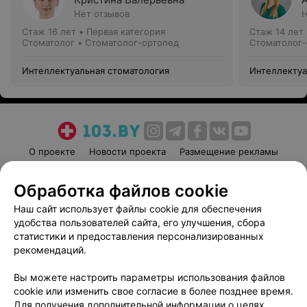
Нет отзывов
Н
Стаж 16 лет
•
Первая категория
Стаж 14 лет
Стоматолог • Стоматолог-ортопед
Стоматолог-
Интеллектуальная стоматология
Интеллектуа
О проекте
Новости проекта
Размещение рекламы
Медицинский маркетинг
Публичный договор
Обработка файлов cookie
Пользовательское соглашение
Способы оплаты
Наш сайт использует файлы cookie для обеспечения
Вакансии
Партнеры
удобства пользователей сайта, его улучшения, сбора
Написать руководителю 103.by
статистики и предоставления персонализированных
Написать в поддержку
рекомендаций.
Персональные настройки cookie
Вы можете настроить параметры использования файлов
Обработка персональных данных
cookie или изменить свое согласие в более позднее время.
Для получения дополнительной информации о целях,