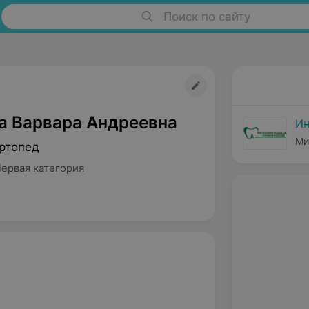
Поиск по сайту
а Варвара Андреевна
Ин
Ми
ртопед
Первая категория