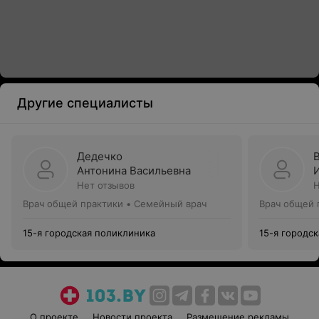
Другие специалисты
Дедечко
Антонина Васильевна
Нет отзывов
Н
Врач общей практики • Семейный врач
Врач общей 
15-я городская поликлиника
15-я городс
О проекте
Новости проекта
Размещение рекламы