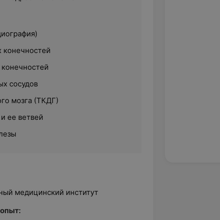
диография)
х конечностей
 конечностей
ых сосудов
го мозга (ТКДГ)
и ее ветвей
лезы
нный медицинский институт
опыт: