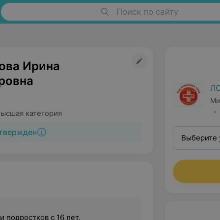
Поиск по сайту
ова Ирина
ровна
Л
Ми
Высшая категория
твержден
Выберите 
 подростков с 16 лет.