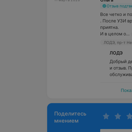
11 марта 2026
Отзыв подт
Все четко и по
. После УЗИ в
приятна. 

И в целом о...
ЛОДЭ, пр-т Не
ЛОДЭ
Добрый де
и отзыв. П
обслужива
Пока
Поделитесь
мнением