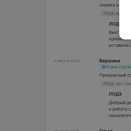
сказать ничего
ЛОДЭ, пр-т Не
ЛОДЭ
Виктория,
признател
оставили 
Вероника
4 апреля 2026
Отзыв подт
Прекрасный с
ЛОДЭ, пр-т Не
ЛОДЭ
Добрый де
о работе 
признател
Ольга