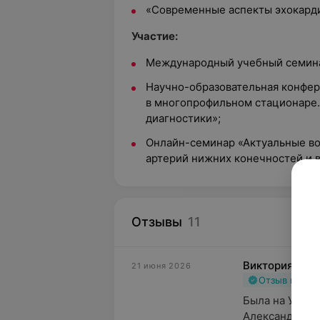
«Современные аспекты эхокард
Участие:
Международный учебный семина
Научно-образовательная конфе
в многопрофильном стационаре.
диагностики»;
Онлайн-семинар «Актуальные во
артерий нижних конечностей и в
Отзывы
11
Виктория
21 июня 2026
Отзыв подт
Была на УЗИ у
Александровны.