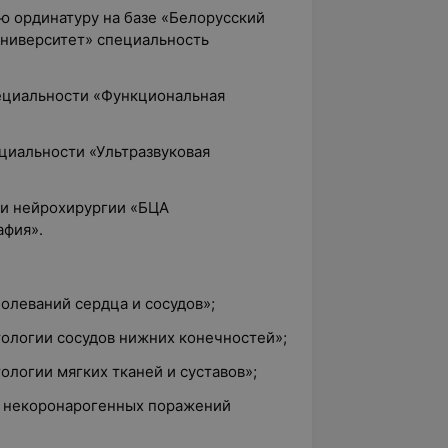
ю ординатуру на базе «Белорусский
ниверситет» специальность
пециальности «Функциональная
ециальности «Ультразвуковая
 и нейрохирургии «БЦА
афия».
болеваний сердца и сосудов»;
тологии сосудов нижних конечностей»;
ологии мягких тканей и суставов»;
а некоронарогенных поражений