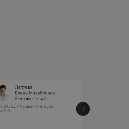
Лаптева
Томаш
Елена Михайловна
Верон
5 отзывов
4.2
17 отз
ж 21 год
•
Первая категория
Стаж 23 года
•
Вы
ч УЗД
Врач УЗД