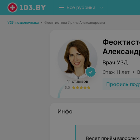
Все рубрики
УЗИ позвоночника
•
Феоктистова Ирина Александровна
Феоктист
Александ
Врач УЗД
Стаж 11 лет • 
11 отзывов
Профиль под
5.0
Инфо
Ведет приём взрослых и