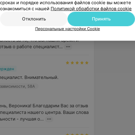
сроках и порядке использования файлов cookie вы можете
., Прекрасный сп...
ознакомиться с нашей
Политикой обработки файлов cookie
зависимости, 58А
Отклонить
Принять
Персональные настройки Cookie
 здравствуйте! Выражаем Вам свою 
ьность за то, что Вы нашли время и 
отзыв о работе специалист...
вержден
пециалист. Внимательный.
зависимости, 58А
нь, Вероника! Благодарим Вас за отзыв 
специалиста нашего центра. Ваши слова 
ьности - лучшая о...