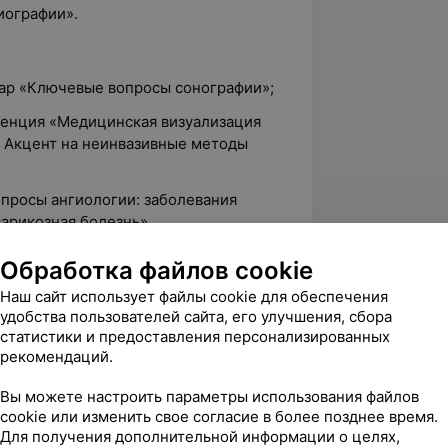
иографии».
р «Ключевые вопросы сонографии»;
ренция «Медицинская визуализация
 Акцент на неинвазивные методы
просы ангиологии: заболевания
арикозная болезнь».
Обработка файлов cookie
Наш сайт использует файлы cookie для обеспечения
5.0
ЛОДЭ, пр-т Независимости, 58А
удобства пользователей сайта, его улучшения, сбора
статистики и предоставления персонализированных
рекомендаций.
вержден
Вы можете настроить параметры использования файлов
cookie или изменить свое согласие в более позднее время.
 доктора Феоктистовой Ирины 
Для получения дополнительной информации о целях,
 Сказать что я в восторге – это не 