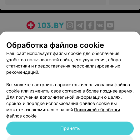
центр травматологии и ортопедии
центр травм
О проекте
Новости проекта
Размещение рекламы
Обработка файлов cookie
Медицинский маркетинг
Публичный договор
Пользовательское соглашение
Способы оплаты
Наш сайт использует файлы cookie для обеспечения
удобства пользователей сайта, его улучшения, сбора
Вакансии
Партнеры
статистики и предоставления персонализированных
Написать руководителю 103.by
рекомендаций.
Написать в поддержку
Вы можете настроить параметры использования файлов
Персональные настройки cookie
cookie или изменить свое согласие в более позднее время.
Обработка персональных данных
Для получения дополнительной информации о целях,
сроках и порядке использования файлов cookie вы
можете ознакомиться с нашей
Политикой обработки
файлов cookie
Принять
© 2026 ООО «Артокс Лаб», УНП 191700409
| 220012, Республика Беларусь,