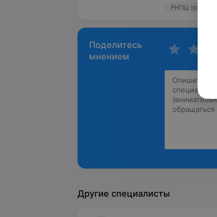
РНПЦ травмато
Поделитесь
мнением
Другие специалисты