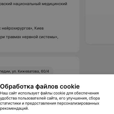
ьковский национальный медицинский
х нейрохирургов», Киев
при травмах нервной системы»,
едии, ул. Кижеватова, 60/4
Обработка файлов cookie
вержден
Наш сайт использует файлы cookie для обеспечения
удобства пользователей сайта, его улучшения, сбора
опытный «врач» такого ужаса, 
статистики и предоставления персонализированных
елал с моим позвоночником - это 
рекомендаций.
 его без выплаты пе...