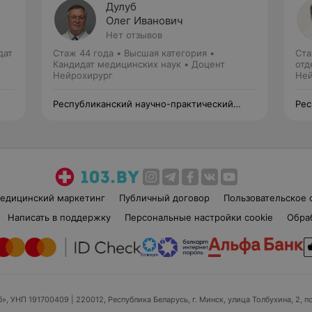
Дулуб
Олег Иванович
Нет отзывов
дат
Стаж 44 года
•
Высшая категория
•
Ста
Кандидат медицинских наук • Доцент
отд
Нейрохирург
мед
Ней
Республиканский научно-практический
Рес
центр травматологии и ортопедии
цен
едицинский маркетинг
Публичный договор
Пользовательское 
Написать в поддержку
Персональные настройки cookie
Обра
б», УНП 191700409
| 220012, Республика Беларусь, г. Минск, улица Толбухина, 2, п