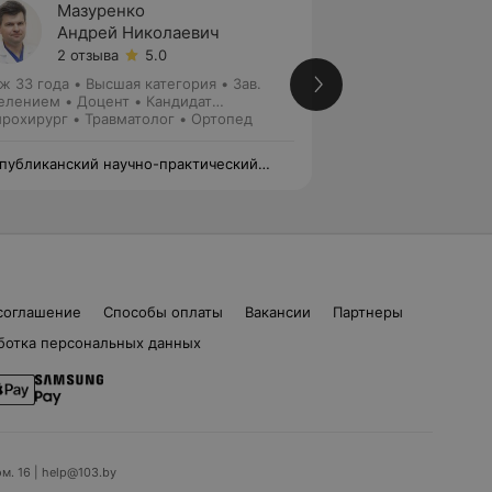
Мазуренко
Малаш
Андрей Николаевич
Андре
2 отзыва
5.0
Нет от
ж 33 года
•
Высшая категория
•
Зав.
Стаж 22 года
•
Вы
елением • Доцент • Кандидат
Нейрохирург
ицинских наук
рохирург • Травматолог • Ортопед
публиканский научно-практический
Республиканский 
тр травматологии и ортопедии
центр травматолог
соглашение
Способы оплаты
Вакансии
Партнеры
ботка персональных данных
ом. 16 | help@103.by