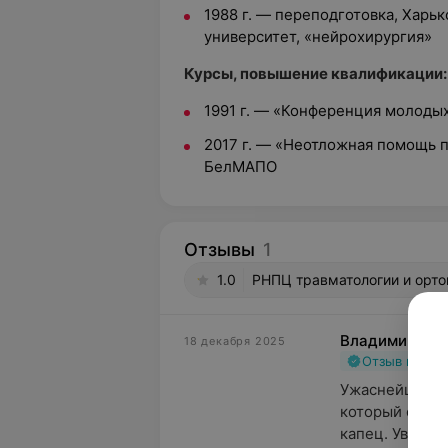
1988 г. — переподготовка, Хар
университет, «нейрохирургия»
Курсы, повышение квалификации:
1991 г. — «Конференция молоды
2017 г. — «Неотложная помощь 
БелМАПО
Отзывы
1
1.0
РНПЦ травматологии и ортоп
Владимир
18 декабря 2025
Отзыв подт
Ужаснейший не
который он сд
капец. Увольте