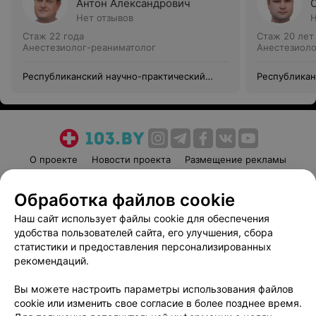
Антон Александрович
Нет отзывов
Н
Стаж 22 года
Стаж 20 лет
Анестезиолог-реаниматолог
Анестезиоло
Республиканский научно-практический
Республикан
центр травматологии и ортопедии
центр травм
О проекте
Новости проекта
Размещение рекламы
Медицинский маркетинг
Публичный договор
Обработка файлов cookie
Пользовательское соглашение
Способы оплаты
Наш сайт использует файлы cookie для обеспечения
Вакансии
Партнеры
удобства пользователей сайта, его улучшения, сбора
Написать руководителю 103.by
статистики и предоставления персонализированных
Написать в поддержку
рекомендаций.
Персональные настройки cookie
Вы можете настроить параметры использования файлов
Обработка персональных данных
cookie или изменить свое согласие в более позднее время.