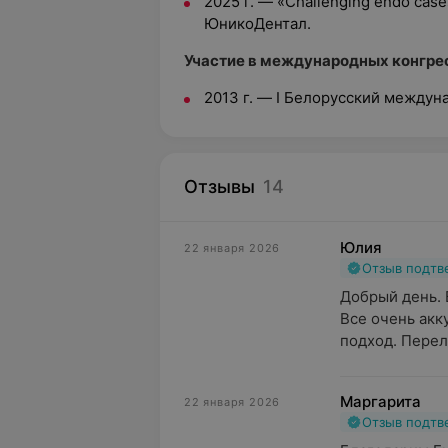
2025 г. — «Challenging endo case
ЮникоДентал.
Участие в международных конгрес
2013 г. — I Белорусский междун
Отзывы
14
Юлия
22 января 2026
Отзыв подт
Добрый день. 
Все очень акк
подход. Перел
Маргарита
22 января 2026
Отзыв подт