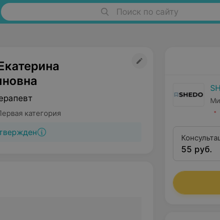
Поиск по сайту
Екатерина
иновна
S
ерапевт
Ми
Первая категория
твержден
Консульта
55 руб.