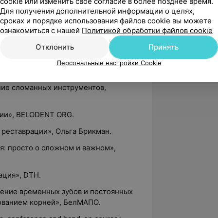
cookie или изменить свое согласие в более позднее время.
 ORG.
Для получения дополнительной информации о целях,
сроках и порядке использования файлов cookie вы можете
работы с ПО OnDemand3D для
ознакомиться с нашей
Политикой обработки файлов cookie
в», KAVO Kerr.
Отклонить
Принять
 устранения дисколоритов зубов.
Персональные настройки Cookie
онтия: инструментация сильно
ние сломанных инструментов,
ции», BELODENT ORG.
 реставрации», Ольга Брикман.
я: просто о сложном и важном»,
ация», DTH.
чение временных зубов и постоянных
ованием корней», БелМАПО.