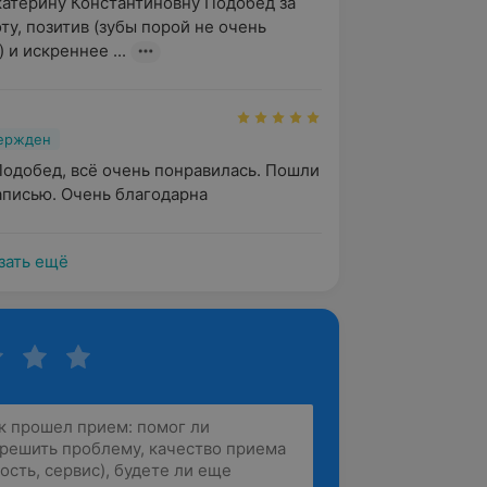
атерину Константиновну Подобед за 
у, позитив (зубы порой не очень 
 и искреннее ...
вержден
Подобед, всё очень понравилась. Пошли 
записью. Очень благодарна
зать ещё