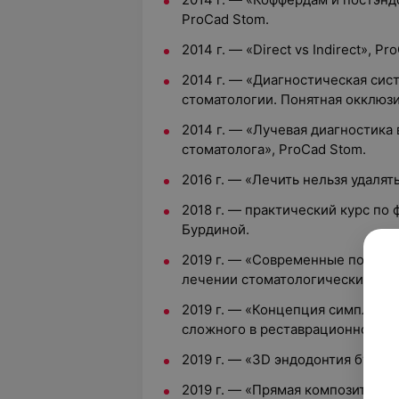
ProCad Stom.
2014 г. — «Direct vs Indirect», Pr
2014 г. — «Диагностическая сис
стоматологии. Понятная окклюзи
2014 г. — «Лучевая диагностика
стоматолога», ProCad Stom.
2016 г. — «Лечить нельзя удалят
2018 г. — практический курс по
Бурдиной.
2019 г. — «Современные подходы
лечении стоматологических заб
2019 г. — «Концепция симплексн
сложного в реставрационной сто
2019 г. — «3D эндодонтия будущ
2019 г. — «Прямая композитная 