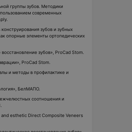
ьной группы зубов. Методики
спользованием современных
ply.
 конструирования зубов и зубных
как опорные элементы ортопедических
 восстановление зубов», ProCad Stom.
аврации», ProCad Stom.
алы и методы в профилактике и
ология», БелМАПО.
 межчелюстных соотношения и
.
al and esthetic Direct Composite Veneers
одонтическое восстановление зубов»,