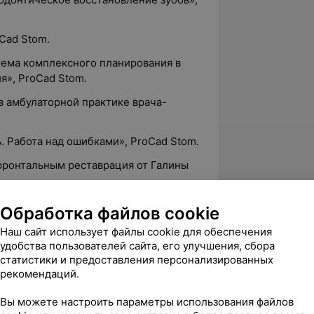
oCad Stom.
тема комплексного планирования в
я», ProCad Stom.
 в амбулаторной практике врача-
ь. Работа над ошибками», ProCad Stom.
 фронтальным реставрация от Галины
 в профилактике, диагностике и
Обработка файлов cookie
олеваний», БелМАПО.
Наш сайт использует файлы cookie для обеспечения
ости. Взаимодействие простого и
удобства пользователей сайта, его улучшения, сбора
матологии», Dentsply.
статистики и предоставления персонализированных
рекомендаций.
его», LMG.
Вы можете настроить параметры использования файлов
реставрация передних зубов. Просто о