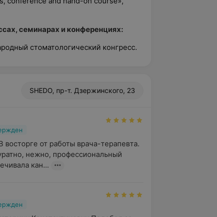
s, conference and hand-on course»,
сах, семинарах и конференциях:
ародный стоматологический конгресс.
SHEDO, пр-т. Дзержинского, 23
вержден
В восторге от работы врача-терапевта. 
уратно, нежно, профессиональный 
ечивала кан...
вержден