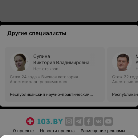
Другие специалисты
Супина
Виктория Владимировна
Нет отзывов
Н
Стаж 24 года
•
Высшая категория
Стаж 22 год
Анестезиолог-реаниматолог
Анестезиоло
Республиканский научно-практический
Республикан
центр травматологии и ортопедии
центр травм
О проекте
Новости проекта
Размещение рекламы