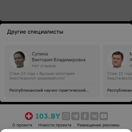
Другие специалисты
Супина
Виктория Владимировна
Нет отзывов
Н
Стаж 24 года
•
Высшая категория
Стаж 22 год
Анестезиолог-реаниматолог
Анестезиоло
Республиканский научно-практический
Республикан
центр травматологии и ортопедии
центр травм
О проекте
Новости проекта
Размещение рекламы