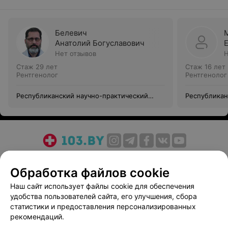
Белевич
Анатолий Богуславович
Нет отзывов
Н
Стаж 29 лет
Стаж 16 лет
Рентгенолог
Рентгенолог
Республиканский научно-практический
Республикан
центр травматологии и ортопедии
центр травм
О проекте
Новости проекта
Размещение рекламы
Обработка файлов cookie
Медицинский маркетинг
Публичный договор
Пользовательское соглашение
Способы оплаты
Наш сайт использует файлы cookie для обеспечения
удобства пользователей сайта, его улучшения, сбора
Вакансии
Партнеры
статистики и предоставления персонализированных
Написать руководителю 103.by
рекомендаций.
Написать в поддержку