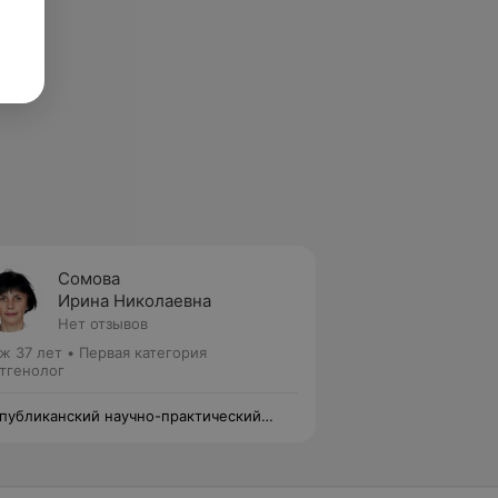
Сомова
Ирина Николаевна
Нет отзывов
ж 37 лет
•
Первая категория
тгенолог
публиканский научно-практический
тр травматологии и ортопедии