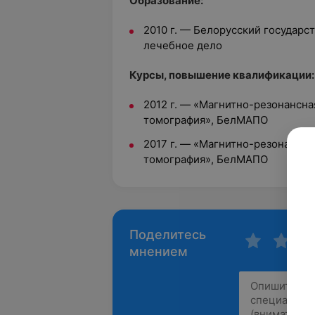
Oбразование:
2010 г.
—
Белорусский государс
лечебное дело
Курсы, повышение квалификации:
2012 г.
—
«Магнитно-резонансна
томография», БелМАПО
2017 г.
—
«Магнитно-резонансна
томография», БелМАПО
Поделитесь
мнением