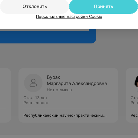
Отклонить
Принять
Персональные настройки Cookie
Рекомендую
Бурак
Маргарита Александровна
Нет отзывов
Стаж 13 лет
Ста
Рентгенолог
Рен
Республиканский научно-практический
Рес
центр травматологии и ортопедии
цен