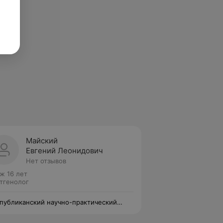
Майский
Евгений Леонидович
Нет отзывов
ж 16 лет
тгенолог
публиканский научно-практический
тр травматологии и ортопедии