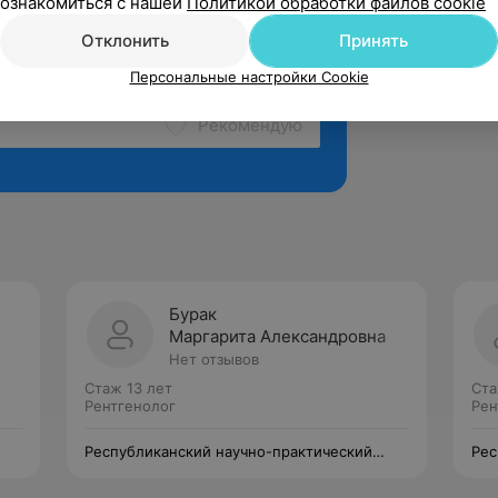
ознакомиться с нашей
Политикой обработки файлов cookie
Отклонить
Принять
Персональные настройки Cookie
Рекомендую
Бурак
Маргарита Александровна
Нет отзывов
Стаж 13 лет
Ста
Рентгенолог
Рен
Республиканский научно-практический
Рес
центр травматологии и ортопедии
цен