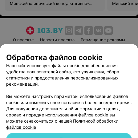
Минский клинический консультативно-
Минский кли
диагностический центр
диагностиче
О проекте
Новости проекта
Размещение рекламы
Медицинский маркетинг
Публичный договор
Обработка файлов cookie
Пользовательское соглашение
Способы оплаты
Наш сайт использует файлы cookie для обеспечения
Вакансии
Партнеры
удобства пользователей сайта, его улучшения, сбора
Написать руководителю 103.by
статистики и предоставления персонализированных
Написать в поддержку
рекомендаций.
Персональные настройки cookie
Вы можете настроить параметры использования файлов
Обработка персональных данных
cookie или изменить свое согласие в более позднее время.
Для получения дополнительной информации о целях,
сроках и порядке использования файлов cookie вы
можете ознакомиться с нашей
Политикой обработки
файлов cookie