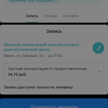
Профиль подтвержден
Запись
Отзывы
На карте
Запись
Минский клинический консультативно-
диагностический центр
Минск, ул. Семашко, 10
до 21:00
Заочная консультация по предоставленным
рентгенограммам с оформлением протокола
24,70 руб.
Запись доступна только по телефону
Поделитесь мнением