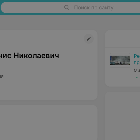
Поиск по сайту
нис Николаевич
Ре
пр
Ми
ия