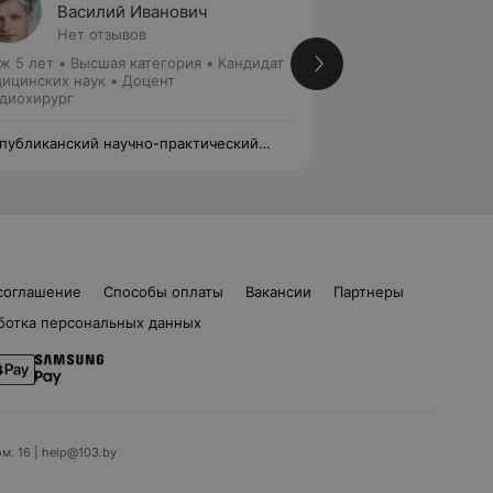
Василий Иванович
Конст
Нет отзывов
Нет от
ж 5 лет
•
Высшая категория
•
Кандидат
Стаж 31 год
•
Высш
ицинских наук • Доцент
Кардиохирург
диохирург
публиканский научно-практический
Республиканский 
тр «Кардиология»
центр «Кардиолог
соглашение
Способы оплаты
Вакансии
Партнеры
ботка персональных данных
ом. 16 | help@103.by