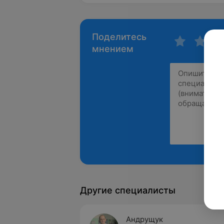
Поделитесь
мнением
Другие специалисты
Андрущук