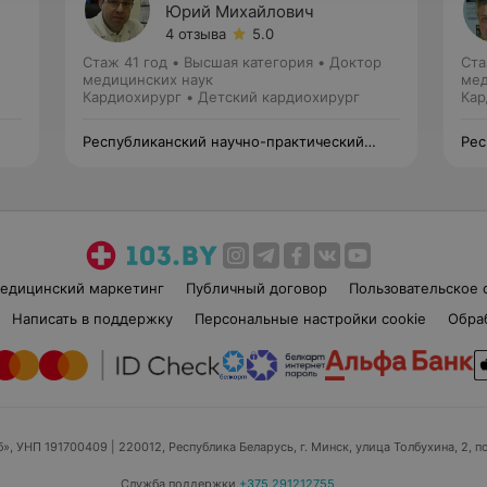
Юрий Михайлович
4 отзыва
5.0
Стаж 41 год
•
Высшая категория
•
Доктор
Ста
медицинских наук
мед
Кардиохирург • Детский кардиохирург
Кар
Республиканский научно-практический
Рес
центр «Кардиология»
цен
едицинский маркетинг
Публичный договор
Пользовательское 
Написать в поддержку
Персональные настройки cookie
Обра
б», УНП 191700409
| 220012, Республика Беларусь, г. Минск, улица Толбухина, 2, п
Служба поддержки
+375 291212755